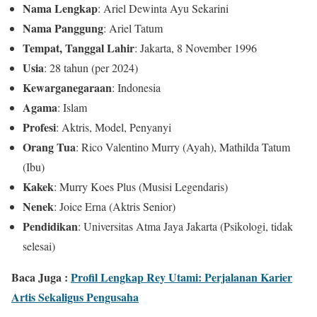
Nama Lengkap
: Ariel Dewinta Ayu Sekarini
Nama Panggung
: Ariel Tatum
Tempat, Tanggal Lahir
: Jakarta, 8 November 1996
Usia
: 28 tahun (per 2024)
Kewarganegaraan
: Indonesia
Agama
: Islam
Profesi
: Aktris, Model, Penyanyi
Orang Tua
: Rico Valentino Murry (Ayah), Mathilda Tatum
(Ibu)
Kakek
: Murry Koes Plus (Musisi Legendaris)
Nenek
: Joice Erna (Aktris Senior)
Pendidikan
: Universitas Atma Jaya Jakarta (Psikologi, tidak
selesai)
Baca Juga :
Profil Lengkap Rey Utami: Perjalanan Karier
Artis Sekaligus Pengusaha