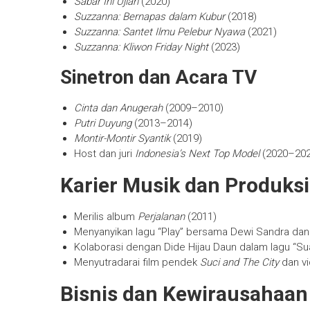
Sabar Ini Ujian
(2020)
Suzzanna: Bernapas dalam Kubur
(2018)
Suzzanna: Santet Ilmu Pelebur Nyawa
(2021)
Suzzanna: Kliwon Friday Night
(2023)
Sinetron dan Acara TV
Cinta dan Anugerah
(2009–2010)
Putri Duyung
(2013–2014)
Montir-Montir Syantik
(2019)
Host dan juri
Indonesia’s Next Top Model
(2020–202
Karier Musik dan Produksi
Merilis album
Perjalanan
(2011)
Menyanyikan lagu “Play” bersama Dewi Sandra dan
Kolaborasi dengan Dide Hijau Daun dalam lagu “Su
Menyutradarai film pendek
Suci and The City
dan vi
Bisnis dan Kewirausahaan