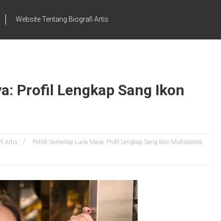
Website Tentang Biografi Artis
: Profil Lengkap Sang Ikon
fi Artis
Potret Gemerlap Luna Maya: Profil Lengkap Sang Ikon Multitalenta