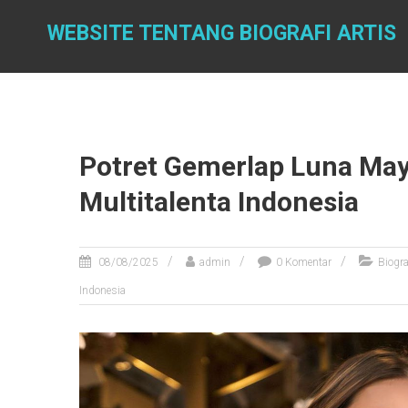
Skip
to
WEBSITE TENTANG BIOGRAFI ARTIS
content
Potret Gemerlap Luna Maya
Multitalenta Indonesia
08/08/2025
admin
0 Komentar
Biogra
Indonesia