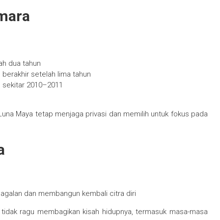
smara
lah dua tahun
berakhir setelah lima tahun
 sekitar 2010–2011
Luna Maya tetap menjaga privasi dan memilih untuk fokus pada
a
gagalan dan membangun kembali citra diri
n tidak ragu membagikan kisah hidupnya, termasuk masa-masa