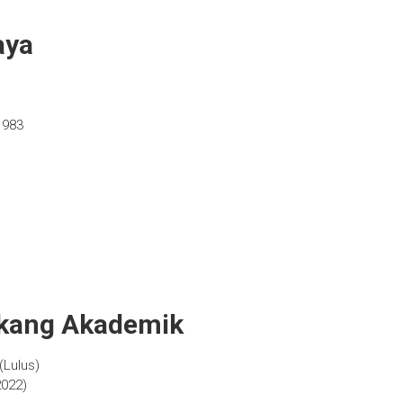
aya
1983
akang Akademik
(Lulus)
2022)