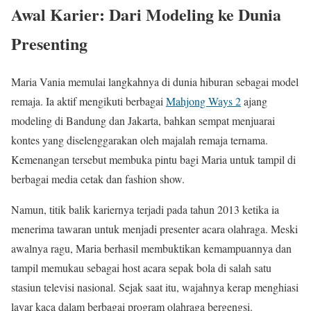
Awal Karier: Dari Modeling ke Dunia
Presenting
Maria Vania memulai langkahnya di dunia hiburan sebagai model
remaja. Ia aktif mengikuti berbagai
Mahjong Ways 2
ajang
modeling di Bandung dan Jakarta, bahkan sempat menjuarai
kontes yang diselenggarakan oleh majalah remaja ternama.
Kemenangan tersebut membuka pintu bagi Maria untuk tampil di
berbagai media cetak dan fashion show.
Namun, titik balik kariernya terjadi pada tahun 2013 ketika ia
menerima tawaran untuk menjadi presenter acara olahraga. Meski
awalnya ragu, Maria berhasil membuktikan kemampuannya dan
tampil memukau sebagai host acara sepak bola di salah satu
stasiun televisi nasional. Sejak saat itu, wajahnya kerap menghiasi
layar kaca dalam berbagai program olahraga bergengsi.