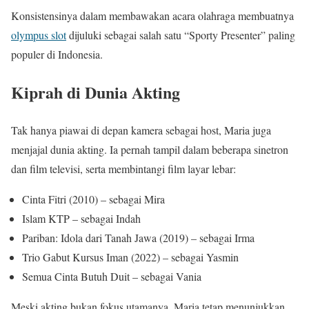
Konsistensinya dalam membawakan acara olahraga membuatnya
olympus slot
dijuluki sebagai salah satu “Sporty Presenter” paling
populer di Indonesia.
Kiprah di Dunia Akting
Tak hanya piawai di depan kamera sebagai host, Maria juga
menjajal dunia akting. Ia pernah tampil dalam beberapa sinetron
dan film televisi, serta membintangi film layar lebar:
Cinta Fitri (2010) – sebagai Mira
Islam KTP – sebagai Indah
Pariban: Idola dari Tanah Jawa (2019) – sebagai Irma
Trio Gabut Kursus Iman (2022) – sebagai Yasmin
Semua Cinta Butuh Duit – sebagai Vania
Meski akting bukan fokus utamanya, Maria tetap menunjukkan