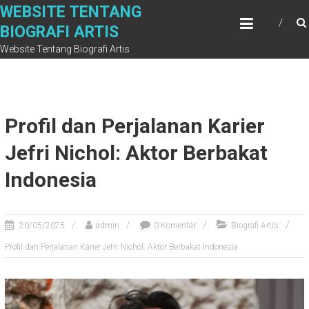
Skip
WEBSITE TENTANG
to
BIOGRAFI ARTIS
content
Website Tentang Biografi Artis
Profil dan Perjalanan Karier
Jefri Nichol: Aktor Berbakat
Indonesia
20/05/2025
admin
0 Komentar
Biografi Artis
Profil dan Perjalanan Karier Jefri Nichol: Aktor Berbakat Indonesia