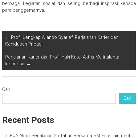
berbagai kegiatan sosial dan sering berbagi inspirasi kepada
para penggemarnya.
←
Profil Lengkap Aliando Syarief: Perjalanan Karier dan
Kehidupan Pribadi
Perjalanan Karier dan Profil Yuki Kato: Aktris Multitalenta
Indonesia
→
Cari
Cari
Recent Posts
BoA Akhiri Perjalanan 25 Tahun Bersama SM Entertainment: