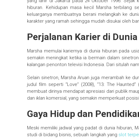
yang lahir di Jakarta pada 24 Oktober 1996. Sejak 
hiburan. Kehidupan masa kecil Marsha terbilang
keluarganya membuatnya berani melangkah ke dunia a
karakter yang ramah sehingga mudah disukai oleh ba
Perjalanan Karier di Duni
Marsha memulai kariernya di dunia hiburan pada usi
semakin meningkat ketika ia bermain dalam sinetron
kalangan penonton televisi Indonesia. Dari situlah nam
Selain sinetron, Marsha Aruan juga merambah ke du
judul film seperti “Love” (2008), “13: The Haunted” 
membuat dirinya mendapat apresiasi dari publik maupun
dan iklan komersial, yang semakin memperkuat posisi
Gaya Hidup dan Pendidika
Meski memiliki jadwal yang padat di dunia hiburan,
studi di bidang bisnis, sebuah langkah yang
slot terp