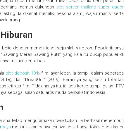
kecil, ia sudah menunjukkan minat pada dunia seni peran dan
 sederhana, namun dukungan
slot server thailand super gacor
kting. Ia dikenal memiliki pesona alami, wajah manis, serta
nyak orang.
a Hiburan
a belia dengan membintangi sejumlah sinetron. Popularitasnya
 “Bawang Merah Bawang Putih” yang kala itu cukup populer di
anya mulai dikenal luas.
nia
slot deposit 10rb
film layar lebar. Ia tampil dalam beberapa
(2018), dan “DreadOut” (2019). Perannya yang selalu totalitas
 kritikus film. Tidak hanya itu, ia juga kerap tampil dalam FTV
nya sebagai salah satu artis muda berbakat Indonesia.
n
 Marsha tetap mengutamakan pendidikan. Ia berhasil menempuh
ercaya
menunjukkan bahwa dirinya tidak hanya fokus pada karier