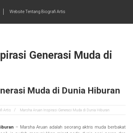
Website Tentang Biografi Artis
pirasi Generasi Muda di
enerasi Muda di Dunia Hiburan
fi Artis
Marsha Aruan Inspirasi Generasi Muda di Dunia Hiburan
Hiburan
– Marsha Aruan adalah seorang aktris muda berbakat