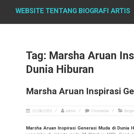
Skip
to
WEBSITE TENTANG BIOGRAFI ARTIS
content
Tag: Marsha Aruan Ins
Dunia Hiburan
Marsha Aruan Inspirasi G
25/08/2025
admin
0 Komentar
Biogra
Marsha Aruan Inspirasi Generasi Muda di Dunia 